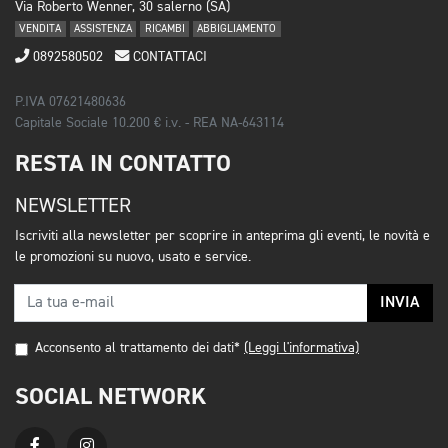
Via Roberto Wenner, 30 salerno (SA)
VENDITA
ASSISTENZA
RICAMBI
ABBIGLIAMENTO
0892580502
CONTATTACI
P.IVA 07621480636
Capitale Sociale 10.200 € i.v. - REA NA-643114
RESTA IN CONTATTO
NEWSLETTER
Iscriviti alla newsletter per scoprire in anteprima gli eventi, le novità e
le promozioni su nuovo, usato e service.
INVIA
Acconsento al trattamento dei dati*
(Leggi l'informativa)
SOCIAL NETWORK