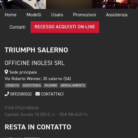
Home
Modelli
Usato
Promozioni
Assistenza
RECESSO ACQUISTI ON-LINE
Contatti
TRIUMPH SALERNO
OFFICINE INGLESI SRL
Sede principale
Via Roberto Wenner, 30 salerno (SA)
VENDITA
ASSISTENZA
RICAMBI
ABBIGLIAMENTO
0892580502
CONTATTACI
P.IVA 07621480636
Capitale Sociale 10.200 € i.v. - REA NA-643114
RESTA IN CONTATTO