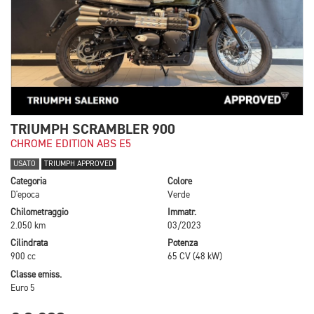
TRIUMPH SCRAMBLER 900
CHROME EDITION ABS E5
USATO
TRIUMPH APPROVED
Categoria
Colore
D'epoca
Verde
Chilometraggio
Immatr.
2.050 km
03/2023
Cilindrata
Potenza
900 cc
65 CV (48 kW)
Classe emiss.
Euro 5