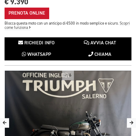
€ 9.390
PRENOTA ONLINE
Blocca questa moto con un anticipo di €500 in modo semplice e sicuro.
Scopri
come funziona
RICHIEDI INFO
AVVIA CHAT
WHATSAPP
CHIAMA
1/6