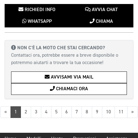
RICHIEDI INFO
AVVIA CHAT
WHATSAPP
CHIAMA
NON C'È LA MOTO CHE STAI CERCANDO?
Contattaci ora, potrebbe essere a breve disponibile o
potremmo aiutarti a trovare la tua occasione!
AVVISAMI VIA MAIL
CHIAMACI ORA
Precedente
Su
«
1
2
3
4
5
6
7
8
9
10
11
»