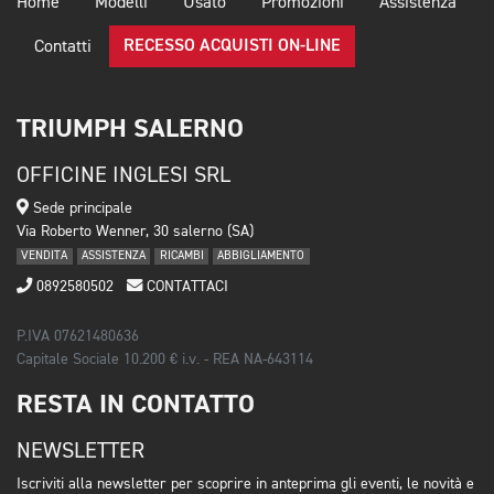
Home
Modelli
Usato
Promozioni
Assistenza
RECESSO ACQUISTI ON-LINE
Contatti
TRIUMPH SALERNO
OFFICINE INGLESI SRL
Sede principale
Via Roberto Wenner, 30 salerno (SA)
VENDITA
ASSISTENZA
RICAMBI
ABBIGLIAMENTO
0892580502
CONTATTACI
P.IVA 07621480636
Capitale Sociale 10.200 € i.v. - REA NA-643114
RESTA IN CONTATTO
NEWSLETTER
Iscriviti alla newsletter per scoprire in anteprima gli eventi, le novità e