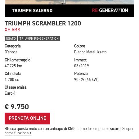
TRIUMPH SCRAMBLER 1200
XE ABS
USATO
TRIUMPH RE-GENERATION
Categoria
Colore
D'epoca
Bianco Metallizzato
Chilometraggio
Immatr.
47.725 km
03/2019
Cilindrata
Potenza
1.200 cc
90 CV (66 kW)
Classe emiss.
Euro 4
€ 9.750
PRENOTA ONLINE
Blocca questa moto con un anticipo di €500 in modo semplice e sicuro.
Scopri
come funziona