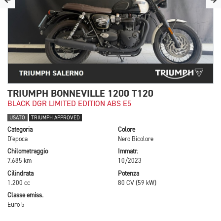
TRIUMPH BONNEVILLE 1200 T120
BLACK DGR LIMITED EDITION ABS E5
USATO
TRIUMPH APPROVED
Categoria
Colore
D'epoca
Nero Bicolore
Chilometraggio
Immatr.
7.685 km
10/2023
Cilindrata
Potenza
1.200 cc
80 CV (59 kW)
Classe emiss.
Euro 5