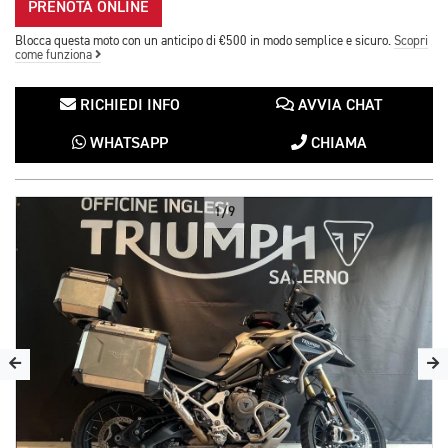
PRENOTA ONLINE
Blocca questa moto con un anticipo di €500 in modo semplice e sicuro.
Scopri
come funziona
RICHIEDI INFO
AVVIA CHAT
WHATSAPP
CHIAMA
1/9