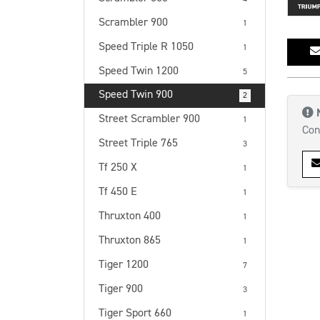
Scrambler 900
1
Speed Triple R 1050
1
Speed Twin 1200
5
Speed Twin 900
2
Street Scrambler 900
1
Con
Street Triple 765
3
Tf 250 X
1
Tf 450 E
1
Thruxton 400
1
Thruxton 865
1
Tiger 1200
7
Tiger 900
3
Tiger Sport 660
1