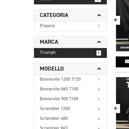
CATEGORIA
D'epoca
2
MARCA
Triumph
2
MODELLO
Bonneville 1200 T120
1
Bonneville 865 T100
4
Bonneville 900 T100
1
Scrambler 1200
3
Scrambler 400
4
Scrambler 865
4