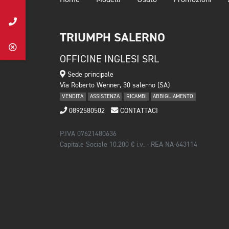
Home
Modelli
Usato
Promozioni
TRIUMPH SALERNO
OFFICINE INGLESI SRL
Sede principale
Via Roberto Wenner, 30 salerno (SA)
VENDITA
ASSISTENZA
RICAMBI
ABBIGLIAMENTO
0892580502
CONTATTACI
P.IVA 07621480636
Capitale Sociale 10.200 € i.v. - REA NA-643114