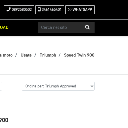
0892580502
3461465401
WHATSAPP
ROAD
a moto
Usate
Triumph
Speed Twin 900
900