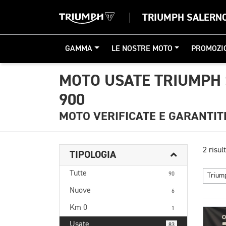
TRIUMPH SALERN
GAMMA
LE NOSTRE MOTO
PROMOZI
MOTO USATE TRIUMPH 
900
MOTO VERIFICATE E GARANTIT
2 risult
TIPOLOGIA
Tutte
90
Triu
Nuove
6
Km 0
1
Usate
83