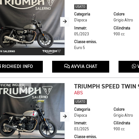
USATO
Categoria
Colore
D'epoca
Grigio Altro
Immatr.
Cilindrata
05/2023
900 cc
Classe emiss.
Euro 5
RICHIEDI INFO
AVVIA CHAT
TRIUMPH SPEED TWIN 
1/9
ABS
USATO
Categoria
Colore
D'epoca
Grigio Altro
Immatr.
Cilindrata
03/2025
900 cc
Classe emiss.