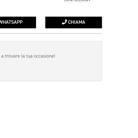
come funziona
WHATSAPP
CHIAMA
 a trovare la tua occasione!
siva