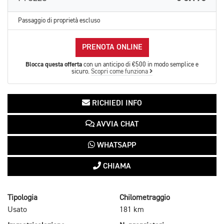
Passaggio di proprietà escluso
PRENOTA ONLINE
Blocca questa offerta
con un anticipo di €500 in modo semplice e
sicuro.
Scopri come funziona
RICHIEDI INFO
AVVIA CHAT
WHATSAPP
CHIAMA
Tipologia
Chilometraggio
Usato
181 km