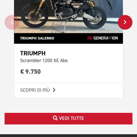
TR
TRIUMPH
Bon
Scrambler 1200 XE Abs
€ 
€ 9.750
SCO
SCOPRI DI PIÙ
VEDI TUTTE