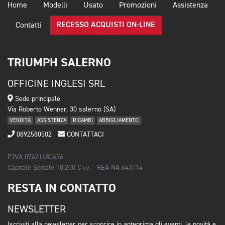
Home
Modelli
Usato
Promozioni
Assistenza
RECESSO ACQUISTI ON-LINE
Contatti
TRIUMPH SALERNO
OFFICINE INGLESI SRL
Sede principale
Via Roberto Wenner, 30 salerno (SA)
VENDITA
ASSISTENZA
RICAMBI
ABBIGLIAMENTO
0892580502
CONTATTACI
P.IVA 07621480636
Capitale Sociale 10.200 € i.v. - REA NA-643114
RESTA IN CONTATTO
NEWSLETTER
Iscriviti alla newsletter per scoprire in anteprima gli eventi, le novità e