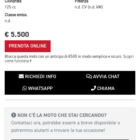
Cilindrata
Potenza
125 cc
n.d. CV (n.d. kW)
Classe emiss.
n.d.
€ 5.500
PRENOTA ONLINE
Blocca questa moto con un anticipo di €500 in modo semplice e sicuro.
Scopri
come funziona
RICHIEDI INFO
AVVIA CHAT
WHATSAPP
CHIAMA
NON C'È LA MOTO CHE STAI CERCANDO?
Contattaci ora, potrebbe essere a breve disponibile o
potremmo aiutarti a trovare la tua occasione!