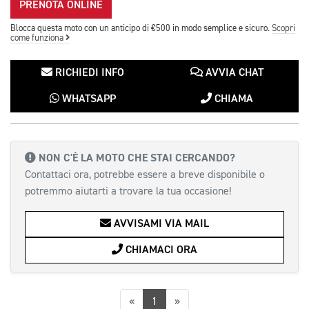
PRENOTA ONLINE
Blocca questa moto con un anticipo di €500 in modo semplice e sicuro.
Scopri
come funziona
RICHIEDI INFO
AVVIA CHAT
WHATSAPP
CHIAMA
NON C'È LA MOTO CHE STAI CERCANDO?
Contattaci ora, potrebbe essere a breve disponibile o
potremmo aiutarti a trovare la tua occasione!
AVVISAMI VIA MAIL
CHIAMACI ORA
Precedente
Successiva
«
1
»