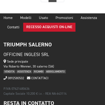
Home
Modelli
Usato
Promozioni
Assistenza
RECESSO ACQUISTI ON-LINE
Contatti
TRIUMPH SALERNO
OFFICINE INGLESI SRL
Sede principale
Via Roberto Wenner, 30 salerno (SA)
VENDITA
ASSISTENZA
RICAMBI
ABBIGLIAMENTO
0892580502
CONTATTACI
P.IVA 07621480636
Capitale Sociale 10.200 € i.v. - REA NA-643114
RESTA IN CONTATTO