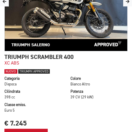
TRIUMPH SCRAMBLER 400
XC ABS
NUOVO
TRIUMPH APPROVED
Categoria
Colore
D'epoca
Bianco Altro
Cilindrata
Potenza
398 cc
39 CV (29 kW)
Classe emiss.
Euro 5
€ 7.245