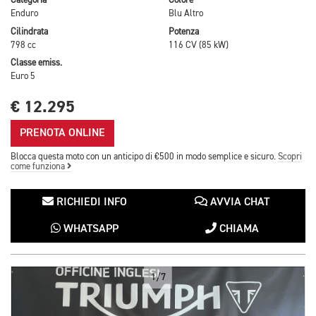
Categoria
Colore
Enduro
Blu Altro
Cilindrata
Potenza
798 cc
116 CV (85 kW)
Classe emiss.
Euro 5
€ 12.295
PRENOTA ONLINE
Blocca questa moto con un anticipo di €500 in modo semplice e sicuro.
Scopri
come funziona
RICHIEDI INFO
AVVIA CHAT
WHATSAPP
CHIAMA
1/7