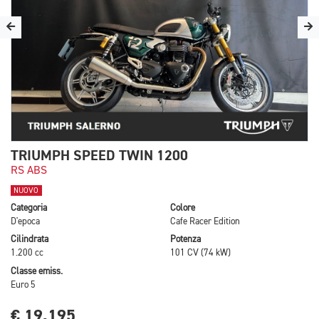
TRIUMPH SPEED TWIN 1200
RS ABS
NUOVO
Categoria
Colore
D'epoca
Cafe Racer Edition
Cilindrata
Potenza
1.200 cc
101 CV (74 kW)
Classe emiss.
Euro 5
€ 19.195