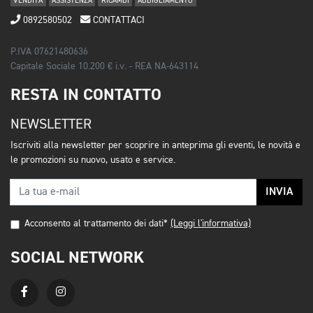
VENDITA
ASSISTENZA
RICAMBI
ABBIGLIAMENTO
0892580502
CONTATTACI
P.IVA 07621480636
Capitale Sociale 10.200 € i.v. - REA NA-643114
RESTA IN CONTATTO
NEWSLETTER
Iscriviti alla newsletter per scoprire in anteprima gli eventi, le novità e
le promozioni su nuovo, usato e service.
INVIA
Acconsento al trattamento dei dati*
(Leggi l'informativa)
SOCIAL NETWORK