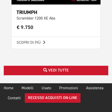
TR
TRIUMPH
Bon
Scrambler 1200 XE Abs
€ 
€ 9.750
SCO
SCOPRI DI PIÙ
VEDI TUTTE
Home
Modelli
Usato
Promozioni
Assistenza
RECESSO ACQUISTI ON-LINE
Contatti