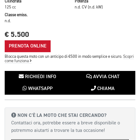
Cilindrata
Potenza
125 cc
n.d. CV (n.d. kW)
Classe emiss.
n.d.
€ 5.500
PRENOTA ONLINE
Blocca questa moto con un anticipo di €500 in modo semplice e sicuro.
Scopri
come funziona
RICHIEDI INFO
AVVIA CHAT
WHATSAPP
CHIAMA
NON C'È LA MOTO CHE STAI CERCANDO?
Contattaci ora, potrebbe essere a breve disponibile o
potremmo aiutarti a trovare la tua occasione!