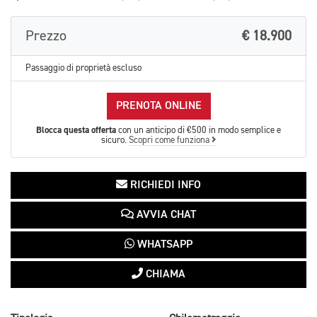
Prezzo
€ 18.900
Passaggio di proprietà escluso
PRENOTA ONLINE
Blocca questa offerta
con un anticipo di €500 in modo semplice e
sicuro.
Scopri come funziona
RICHIEDI INFO
AVVIA CHAT
WHATSAPP
CHIAMA