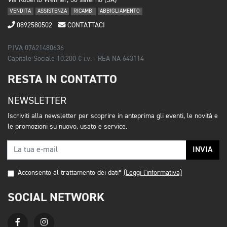
Via Roberto Wenner, 30 salerno (SA)
VENDITA
ASSISTENZA
RICAMBI
ABBIGLIAMENTO
0892580502
CONTATTACI
P.IVA 07621480636
Capitale Sociale 10.200 € i.v. - REA NA-643114
RESTA IN CONTATTO
NEWSLETTER
Iscriviti alla newsletter per scoprire in anteprima gli eventi, le novità e
le promozioni su nuovo, usato e service.
INVIA
Acconsento al trattamento dei dati*
(Leggi l'informativa)
SOCIAL NETWORK