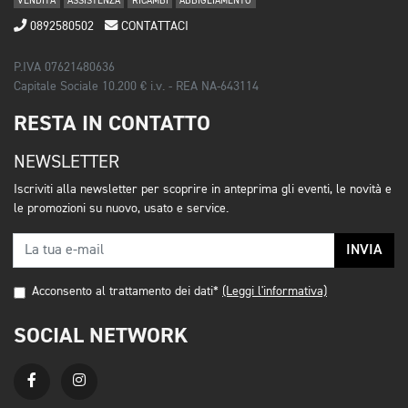
VENDITA
ASSISTENZA
RICAMBI
ABBIGLIAMENTO
0892580502
CONTATTACI
P.IVA 07621480636
Capitale Sociale 10.200 € i.v. - REA NA-643114
RESTA IN CONTATTO
NEWSLETTER
Iscriviti alla newsletter per scoprire in anteprima gli eventi, le novità e
le promozioni su nuovo, usato e service.
INVIA
Acconsento al trattamento dei dati*
(Leggi l'informativa)
SOCIAL NETWORK